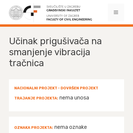
Preskoči
na
Izborni
sadržaj
Učinak prigušivača na
smanjenje vibracija
tračnica
NACIONALNI PROJEKT • DOVRŠEN PROJEKT
nema unosa
TRAJANJE PROJEKTA:
nema oznake
OZNAKA PROJEKTA: